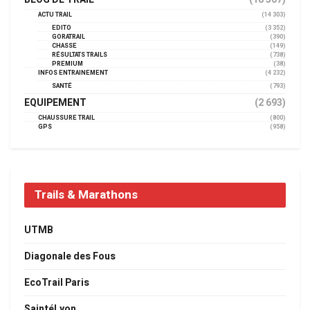
ACTU TRAIL
(14 303)
EDITO
(3 352)
GORATRAIL
(390)
CHASSE
(149)
RÉSULTATS TRAILS
(738)
PREMIUM
(38)
INFOS ENTRAINEMENT
(4 232)
SANTÉ
(793)
EQUIPEMENT
(2 693)
CHAUSSURE TRAIL
(800)
GPS
(958)
Trails & Marathons
UTMB
Diagonale des Fous
EcoTrail Paris
SaintéLyon