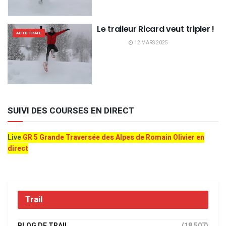
Le traileur Ricard veut tripler !
ACTU TRAIL
12 MARS 2025
SUIVI DES COURSES EN DIRECT
Live
GR 5 Grande Traversée des Alpes de Romain Olivier en
direct
Trail
BLOG DE TRAIL
(18 507)