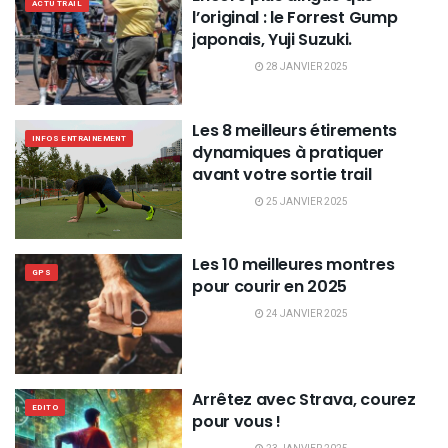
ACTU TRAIL
l’original : le Forrest Gump
japonais, Yuji Suzuki.
28 JANVIER 2025
Les 8 meilleurs étirements
INFOS ENTRAINEMENT
dynamiques à pratiquer
avant votre sortie trail
25 JANVIER 2025
Les 10 meilleures montres
GPS
pour courir en 2025
24 JANVIER 2025
Arrêtez avec Strava, courez
EDITO
pour vous !