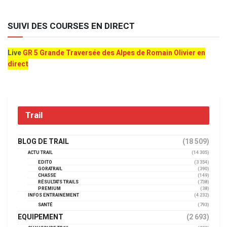
SUIVI DES COURSES EN DIRECT
Live
GR 5 Grande Traversée des Alpes de Romain Olivier en
direct
Trail
BLOG DE TRAIL
(18 509)
ACTU TRAIL
(14 305)
EDITO
(3 354)
GORATRAIL
(390)
CHASSE
(149)
RÉSULTATS TRAILS
(738)
PREMIUM
(38)
INFOS ENTRAINEMENT
(4 232)
SANTÉ
(793)
EQUIPEMENT
(2 693)