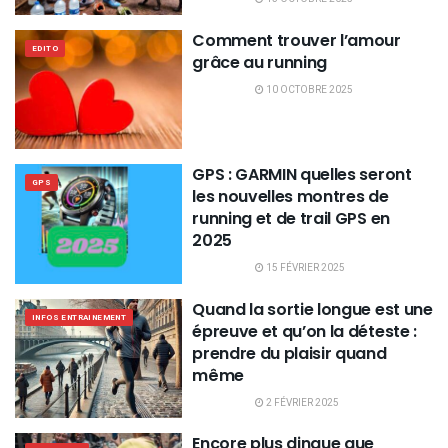
Comment trouver l’amour
EDITO
grâce au running
10 OCTOBRE 2025
GPS : GARMIN quelles seront
GPS
les nouvelles montres de
running et de trail GPS en
2025
15 FÉVRIER 2025
Quand la sortie longue est une
INFOS ENTRAINEMENT
épreuve et qu’on la déteste :
prendre du plaisir quand
même
2 FÉVRIER 2025
Encore plus dingue que