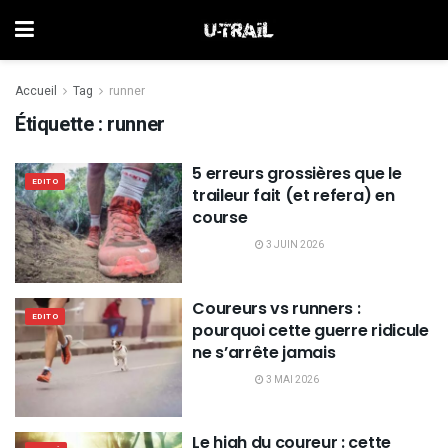
Accueil
Tag
runner
Étiquette :
runner
5 erreurs grossières que le
EDITO
traileur fait (et refera) en
course
3 JUIN 2026
Coureurs vs runners :
EDITO
pourquoi cette guerre ridicule
ne s’arrête jamais
3 MAI 2026
Le high du coureur : cette