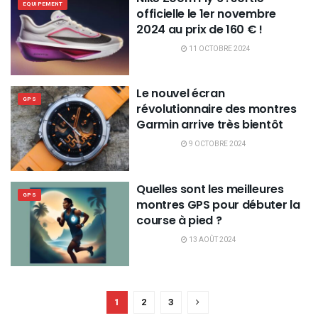
EQUIPEMENT
officielle le 1er novembre
2024 au prix de 160 € !
11 OCTOBRE 2024
Le nouvel écran
GPS
révolutionnaire des montres
Garmin arrive très bientôt
9 OCTOBRE 2024
Quelles sont les meilleures
GPS
montres GPS pour débuter la
course à pied ?
13 AOÛT 2024
1
2
3