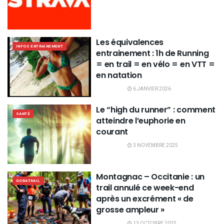
Les équivalences
INFOS ENTRAINEMENT
entrainement : 1h de Running
= en trail = en vélo = en VTT =
en natation
6 JANVIER 2026
Le “high du runner” : comment
SANTÉ
atteindre l’euphorie en
courant
3 NOVEMBRE 2025
Montagnac – Occitanie : un
GORATRAIL
trail annulé ce week-end
après un excrément « de
grosse ampleur »
13 OCTOBRE 2025