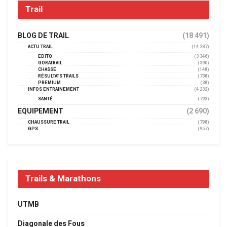
Trail
BLOG DE TRAIL
(18 491)
ACTU TRAIL
(14 287)
EDITO
(3 346)
GORATRAIL
(390)
CHASSE
(148)
RÉSULTATS TRAILS
(738)
PREMIUM
(38)
INFOS ENTRAINEMENT
(4 232)
SANTÉ
(793)
EQUIPEMENT
(2 690)
CHAUSSURE TRAIL
(798)
GPS
(957)
Trails & Marathons
UTMB
Diagonale des Fous