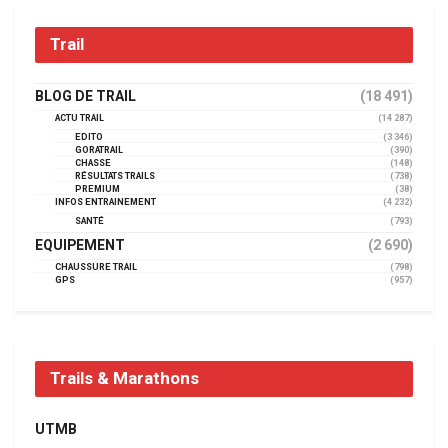
Trail
BLOG DE TRAIL
(18 491)
ACTU TRAIL
(14 287)
EDITO
(3 346)
GORATRAIL
(390)
CHASSE
(148)
RÉSULTATS TRAILS
(738)
PREMIUM
(38)
INFOS ENTRAINEMENT
(4 232)
SANTÉ
(793)
EQUIPEMENT
(2 690)
CHAUSSURE TRAIL
(798)
GPS
(957)
Trails & Marathons
UTMB