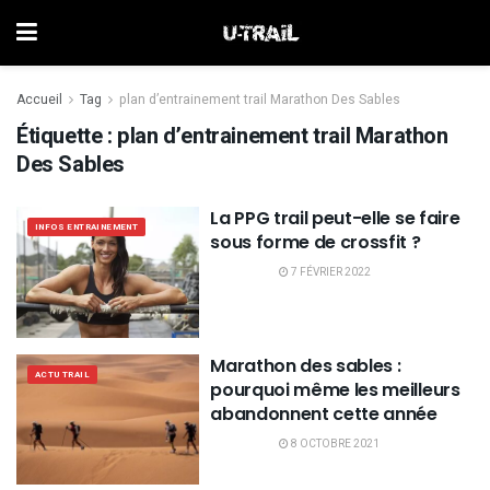
Accueil
Tag
plan d’entrainement trail Marathon Des Sables
Étiquette :
plan d’entrainement trail Marathon
Des Sables
La PPG trail peut-elle se faire
INFOS ENTRAINEMENT
sous forme de crossfit ?
7 FÉVRIER 2022
Marathon des sables :
ACTU TRAIL
pourquoi même les meilleurs
abandonnent cette année
8 OCTOBRE 2021