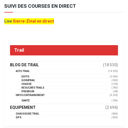
SUIVI DES COURSES EN DIRECT
Live
Sierre-Zinal en direct
Trail
BLOG DE TRAIL
(18 530)
ACTU TRAIL
(14 325)
EDITO
(3 364)
GORATRAIL
(390)
CHASSE
(149)
RÉSULTATS TRAILS
(740)
PREMIUM
(38)
INFOS ENTRAINEMENT
(4 233)
SANTÉ
(794)
EQUIPEMENT
(2 694)
CHAUSSURE TRAIL
(800)
GPS
(959)