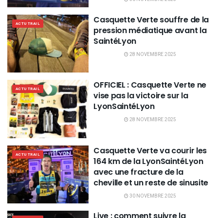
Casquette Verte souffre de la
ACTU TRAIL
pression médiatique avant la
SaintéLyon
28 NOVEMBRE 2025
OFFICIEL : Casquette Verte ne
ACTU TRAIL
vise pas la victoire sur la
LyonSaintéLyon
28 NOVEMBRE 2025
Casquette Verte va courir les
ACTU TRAIL
164 km de la LyonSaintéLyon
avec une fracture de la
cheville et un reste de sinusite
30 NOVEMBRE 2025
Live : comment suivre la