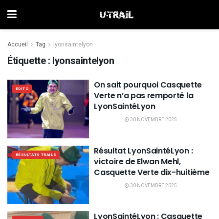
Accueil
Tag
lyonsaintelyon
Étiquette :
lyonsaintelyon
On sait pourquoi Casquette
EDITO
Verte n’a pas remporté la
LyonSaintéLyon
30 NOVEMBRE 2025
Résultat LyonSaintéLyon :
RÉSULTATS TRAILS
victoire de Elwan Mehl,
Casquette Verte dix-huitième
30 NOVEMBRE 2025
LyonSaintéLyon : Casquette