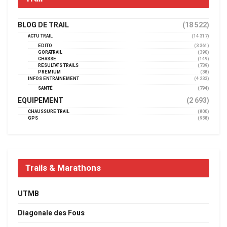
BLOG DE TRAIL
(18 522)
ACTU TRAIL
(14 317)
EDITO
(3 361)
GORATRAIL
(390)
CHASSE
(149)
RÉSULTATS TRAILS
(739)
PREMIUM
(38)
INFOS ENTRAINEMENT
(4 233)
SANTÉ
(794)
EQUIPEMENT
(2 693)
CHAUSSURE TRAIL
(800)
GPS
(958)
Trails & Marathons
UTMB
Diagonale des Fous