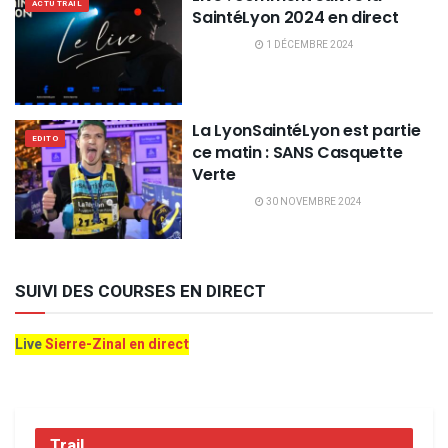
ACTU TRAIL
SaintéLyon 2024 en direct
1 DÉCEMBRE 2024
La LyonSaintéLyon est partie
EDITO
ce matin : SANS Casquette
Verte
30 NOVEMBRE 2024
SUIVI DES COURSES EN DIRECT
Live
Sierre-Zinal en direct
Trail