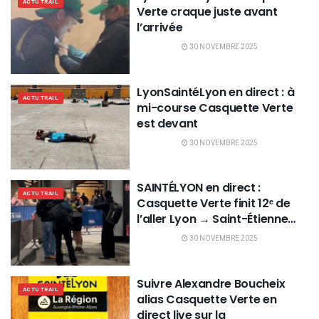
ACTU TRAIL
Verte craque juste avant
l’arrivée
30 NOVEMBRE 2025
LyonSaintéLyon en direct : à
ACTU TRAIL
mi-course Casquette Verte
est devant
30 NOVEMBRE 2025
SAINTÉLYON en direct :
ACTU TRAIL
Casquette Verte finit 12ᵉ de
l’aller Lyon → Saint-Étienne…
30 NOVEMBRE 2025
Suivre Alexandre Boucheix
ACTU TRAIL
alias Casquette Verte en
direct live sur la