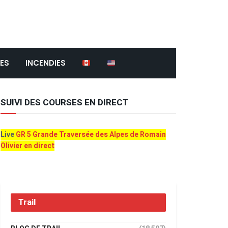
ES
INCENDIES
SUIVI DES COURSES EN DIRECT
Live
GR 5 Grande Traversée des Alpes de Romain
Olivier en direct
Trail