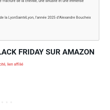
e fracture de la cheville, une sinusite et une immense
s de la LyonSaintéLyon, l’année 2025 d’Alexandre Boucheix
BLACK FRIDAY SUR AMAZON
ité, lien affilié