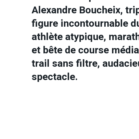
Alexandre Boucheix, trip
figure incontournable du 
athlète atypique, mara
et bête de course médiat
trail sans filtre, audaci
spectacle.