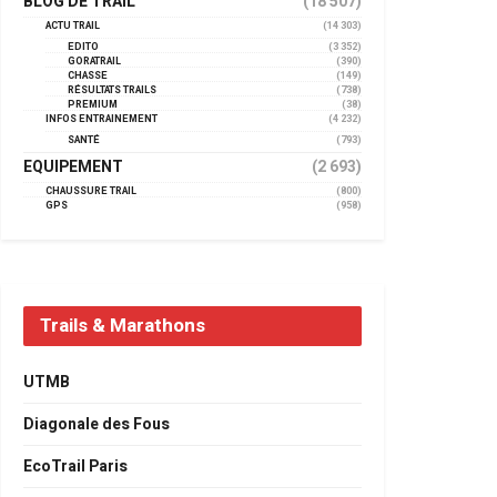
BLOG DE TRAIL
(18 507)
ACTU TRAIL
(14 303)
EDITO
(3 352)
GORATRAIL
(390)
CHASSE
(149)
RÉSULTATS TRAILS
(738)
PREMIUM
(38)
INFOS ENTRAINEMENT
(4 232)
SANTÉ
(793)
EQUIPEMENT
(2 693)
CHAUSSURE TRAIL
(800)
GPS
(958)
Trails & Marathons
UTMB
Diagonale des Fous
EcoTrail Paris