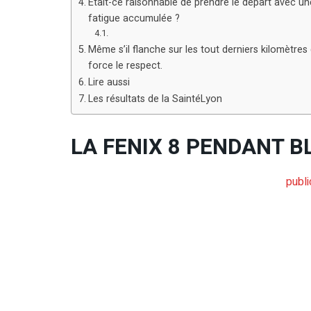
Était-ce raisonnable de prendre le départ avec un
fatigue accumulée ?
Même s’il flanche sur les tout derniers kilomètre
force le respect.
Lire aussi
Les résultats de la SaintéLyon
LA FENIX 8 PENDANT 
public