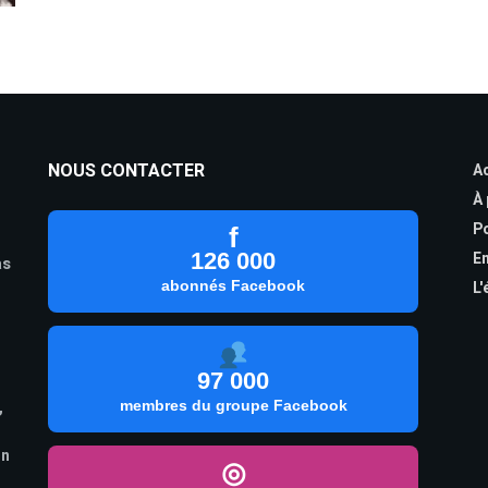
NOUS CONTACTER
Ac
À
Po
f
126 000
En
as
abonnés Facebook
L'
97 000
,
membres du groupe Facebook
on
◎