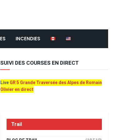
ES
INCENDIES
SUIVI DES COURSES EN DIRECT
Live
GR 5 Grande Traversée des Alpes de Romain
Olivier en direct
Trail