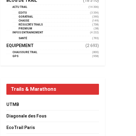
BLOG DE TRAIL
(18 510)
ACTU TRAIL
(14 306)
EDITO
(3 354)
GORATRAIL
(390)
CHASSE
(149)
RÉSULTATS TRAILS
(738)
PREMIUM
(38)
INFOS ENTRAINEMENT
(4 232)
SANTÉ
(793)
EQUIPEMENT
(2 693)
CHAUSSURE TRAIL
(800)
GPS
(958)
Trails & Marathons
UTMB
Diagonale des Fous
EcoTrail Paris