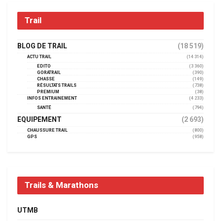
Trail
BLOG DE TRAIL
(18 519)
ACTU TRAIL
(14 314)
EDITO
(3 360)
GORATRAIL
(390)
CHASSE
(149)
RÉSULTATS TRAILS
(738)
PREMIUM
(38)
INFOS ENTRAINEMENT
(4 233)
SANTÉ
(794)
EQUIPEMENT
(2 693)
CHAUSSURE TRAIL
(800)
GPS
(958)
Trails & Marathons
UTMB