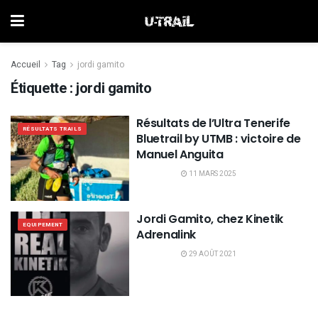
Accueil
Tag
jordi gamito
Étiquette :
jordi gamito
Résultats de l’Ultra Tenerife
RÉSULTATS TRAILS
Bluetrail by UTMB : victoire de
Manuel Anguita
11 MARS 2025
Jordi Gamito, chez Kinetik
EQUIPEMENT
Adrenalink
29 AOÛT 2021