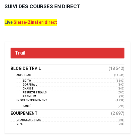
SUIVI DES COURSES EN DIRECT
Live
Sierre-Zinal en direct
Trail
BLOG DE TRAIL
(18 542)
ACTU TRAIL
(14 336)
EDITO
(3 369)
GORATRAIL
(390)
CHASSE
(149)
RÉSULTATS TRAILS
(740)
PREMIUM
(38)
INFOS ENTRAINEMENT
(4 234)
SANTÉ
(794)
EQUIPEMENT
(2 697)
CHAUSSURE TRAIL
(801)
GPS
(961)