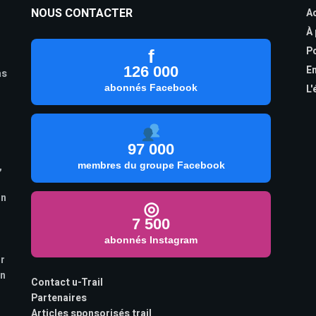
NOUS CONTACTER
Ac
À
Po
f
126 000
En
as
abonnés Facebook
L'
97 000
,
membres du groupe Facebook
on
◎
7 500
abonnés Instagram
ur
on
Contact u-Trail
Partenaires
Articles sponsorisés trail