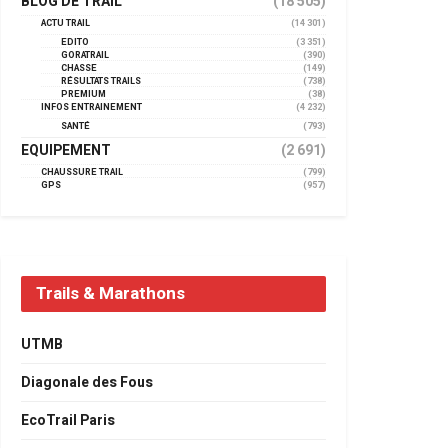
BLOG DE TRAIL
(18 505)
ACTU TRAIL
(14 301)
EDITO
(3 351)
GORATRAIL
(390)
CHASSE
(149)
RÉSULTATS TRAILS
(738)
PREMIUM
(38)
INFOS ENTRAINEMENT
(4 232)
SANTÉ
(793)
EQUIPEMENT
(2 691)
CHAUSSURE TRAIL
(799)
GPS
(957)
Trails & Marathons
UTMB
Diagonale des Fous
EcoTrail Paris