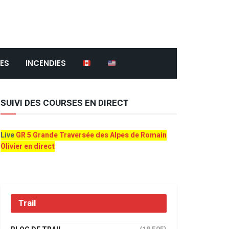
ES
INCENDIES
SUIVI DES COURSES EN DIRECT
Live
GR 5 Grande Traversée des Alpes de Romain
Olivier en direct
Trail