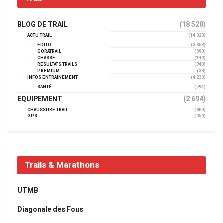
BLOG DE TRAIL
(18 528)
ACTU TRAIL
(14 323)
EDITO
(3 363)
GORATRAIL
(390)
CHASSE
(149)
RÉSULTATS TRAILS
(740)
PREMIUM
(38)
INFOS ENTRAINEMENT
(4 233)
SANTÉ
(794)
EQUIPEMENT
(2 694)
CHAUSSURE TRAIL
(800)
GPS
(959)
Trails & Marathons
UTMB
Diagonale des Fous