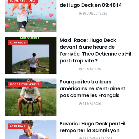
RÉSULTATS TRAILS
de Hugo Deck en 09:48:14
28 JUILLET 2026
Maxi-Race : Hugo Deck
ACTU TRAIL
devant à une heure de
l’arrivée, Théo Detienne est-il
parti trop vite ?
30 MAI 2026
Pourquoi les traileurs
INFOS ENTRAINEMENT
américains ne s’entraînent
pas comme les Français
24 MAI 2026
Favoris : Hugo Deck peut-il
ACTU TRAIL
remporter la SaintéLyon
26 NOVEMBRE 2025