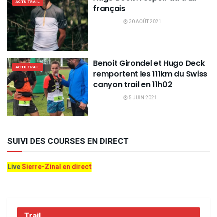
ACTU TRAIL
français
30 AOÛT 2021
Benoit Girondel et Hugo Deck
ACTU TRAIL
remportent les 111km du Swiss
canyon trail en 11h02
5 JUIN 2021
SUIVI DES COURSES EN DIRECT
Live
Sierre-Zinal en direct
Trail