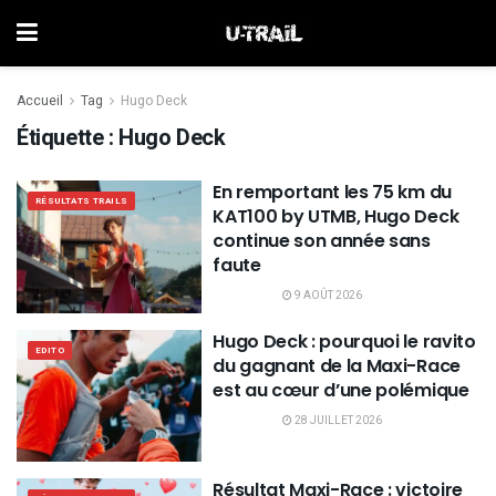
Accueil
Tag
Hugo Deck
Étiquette :
Hugo Deck
En remportant les 75 km du
RÉSULTATS TRAILS
KAT100 by UTMB, Hugo Deck
continue son année sans
faute
9 AOÛT 2026
Hugo Deck : pourquoi le ravito
EDITO
du gagnant de la Maxi-Race
est au cœur d’une polémique
28 JUILLET 2026
Résultat Maxi-Race : victoire