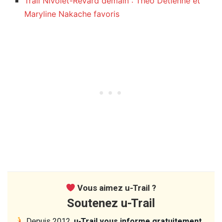
Trail Nivolet-Revard demain : Théo Detienne et
Maryline Nakache favoris
Vous aimez u-Trail ?
Soutenez u-Trail
Depuis 2012,
u-Trail vous informe gratuitement