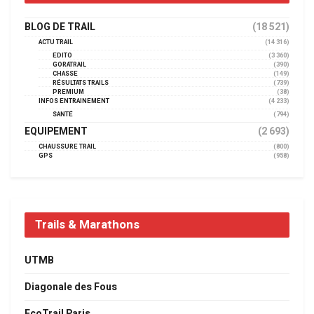
BLOG DE TRAIL
(18 521)
ACTU TRAIL
(14 316)
EDITO
(3 360)
GORATRAIL
(390)
CHASSE
(149)
RÉSULTATS TRAILS
(739)
PREMIUM
(38)
INFOS ENTRAINEMENT
(4 233)
SANTÉ
(794)
EQUIPEMENT
(2 693)
CHAUSSURE TRAIL
(800)
GPS
(958)
Trails & Marathons
UTMB
Diagonale des Fous
EcoTrail Paris