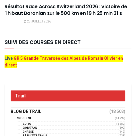
Résultat Race Across Switzerland 2026 : victoire de
Thibaut Baronian sur le 500 km en 19 h 25 min 31 s
28 JUILLET 2026
SUIVI DES COURSES EN DIRECT
Live
GR 5 Grande Traversée des Alpes de Romain Olivier en
direct
Trail
BLOG DE TRAIL
(18 503)
ACTU TRAIL
(14 299)
EDITO
(3 350)
GORATRAIL
(390)
CHASSE
(149)
RÉSULTATS TRAILS
(738)