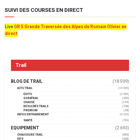
SUIVI DES COURSES EN DIRECT
Live
GR 5 Grande Traversée des Alpes de Romain Olivier en
direct
Trail
BLOG DE TRAIL
(18 509)
ACTU TRAIL
(14 305)
EDITO
(3 354)
GORATRAIL
(390)
CHASSE
(149)
RÉSULTATS TRAILS
(738)
PREMIUM
(38)
INFOS ENTRAINEMENT
(4 232)
SANTÉ
(793)
EQUIPEMENT
(2 693)
CHAUSSURE TRAIL
(800)
GPS
(958)