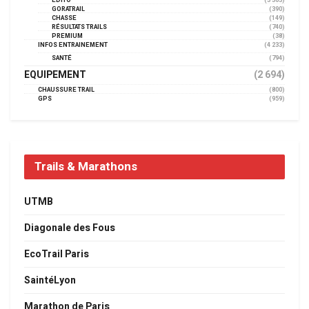
EDITO
(3 363)
GORATRAIL
(390)
CHASSE
(149)
RÉSULTATS TRAILS
(740)
PREMIUM
(38)
INFOS ENTRAINEMENT
(4 233)
SANTÉ
(794)
EQUIPEMENT
(2 694)
CHAUSSURE TRAIL
(800)
GPS
(959)
Trails & Marathons
UTMB
Diagonale des Fous
EcoTrail Paris
SaintéLyon
Marathon de Paris