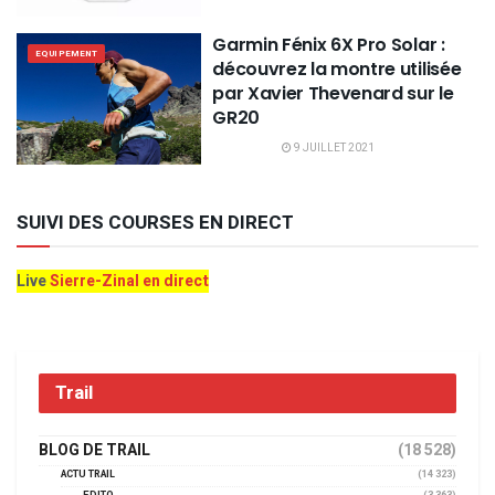
Garmin Fénix 6X Pro Solar :
EQUIPEMENT
découvrez la montre utilisée
par Xavier Thevenard sur le
GR20
9 JUILLET 2021
SUIVI DES COURSES EN DIRECT
Live
Sierre-Zinal en direct
Trail
BLOG DE TRAIL
(18 528)
ACTU TRAIL
(14 323)