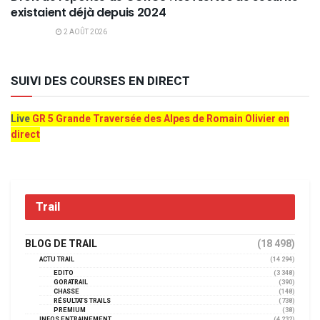
existaient déjà depuis 2024
2 AOÛT 2026
SUIVI DES COURSES EN DIRECT
Live
GR 5 Grande Traversée des Alpes de Romain Olivier en
direct
Trail
BLOG DE TRAIL
(18 498)
ACTU TRAIL
(14 294)
EDITO
(3 348)
GORATRAIL
(390)
CHASSE
(148)
RÉSULTATS TRAILS
(738)
PREMIUM
(38)
INFOS ENTRAINEMENT
(4 232)