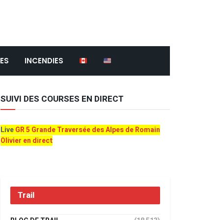
ES
INCENDIES
SUIVI DES COURSES EN DIRECT
Live
GR 5 Grande Traversée des Alpes de Romain
Olivier en direct
Trail