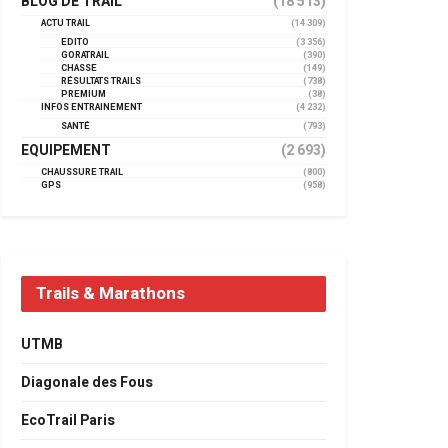
BLOG DE TRAIL
(18 513)
ACTU TRAIL
(14 309)
EDITO
(3 356)
GORATRAIL
(390)
CHASSE
(149)
RÉSULTATS TRAILS
(738)
PREMIUM
(38)
INFOS ENTRAINEMENT
(4 232)
SANTÉ
(793)
EQUIPEMENT
(2 693)
CHAUSSURE TRAIL
(800)
GPS
(958)
Trails & Marathons
UTMB
Diagonale des Fous
EcoTrail Paris