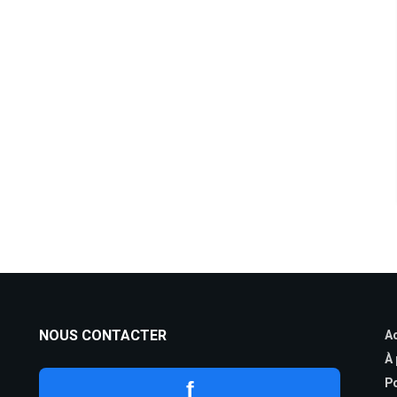
NOUS CONTACTER
Ac
À
Po
f