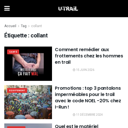
Accueil
Tag
collant
Étiquette :
collant
Comment remédier aux
SANTÉ
frottements chez les hommes
en trail
15 JUIN 2026
Promotions : top 3 pantalons
EQUIPEMENT
imperméables pour le trail
avec le code NOEL -20% chez
I-Run !
11 DÉCEMBRE 2024
Quel est le matériel