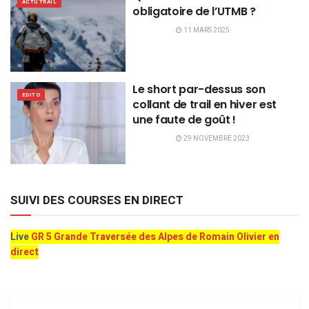
ACTU TRAIL
obligatoire de l’UTMB ?
11 MARS 2025
Le short par-dessus son
EDITO
collant de trail en hiver est
une faute de goût !
29 NOVEMBRE 2023
SUIVI DES COURSES EN DIRECT
Live
GR 5 Grande Traversée des Alpes de Romain Olivier en
direct