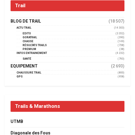
Trail
BLOG DE TRAIL
(18 507)
ACTU TRAIL
(14 303)
EDITO
(3 352)
GORATRAIL
(390)
CHASSE
(149)
RÉSULTATS TRAILS
(738)
PREMIUM
(38)
INFOS ENTRAINEMENT
(4 232)
SANTÉ
(793)
EQUIPEMENT
(2 693)
CHAUSSURE TRAIL
(800)
GPS
(958)
Trails & Marathons
UTMB
Diagonale des Fous