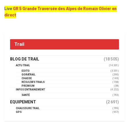
Live
GR 5 Grande Traversée des Alpes de Romain Olivier en
direct
Trail
BLOG DE TRAIL
(18 505)
ACTU TRAIL
(14 301)
EDITO
(3 351)
GORATRAIL
(390)
CHASSE
(149)
RÉSULTATS TRAILS
(738)
PREMIUM
(38)
INFOS ENTRAINEMENT
(4 232)
SANTÉ
(793)
EQUIPEMENT
(2 691)
CHAUSSURE TRAIL
(799)
GPS
(957)