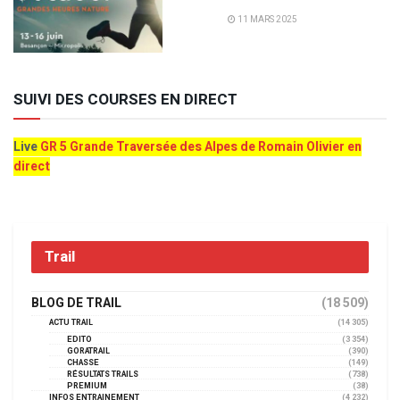
11 MARS 2025
SUIVI DES COURSES EN DIRECT
Live
GR 5 Grande Traversée des Alpes de Romain Olivier en
direct
Trail
BLOG DE TRAIL
(18 509)
ACTU TRAIL
(14 305)
EDITO
(3 354)
GORATRAIL
(390)
CHASSE
(149)
RÉSULTATS TRAILS
(738)
PREMIUM
(38)
INFOS ENTRAINEMENT
(4 232)