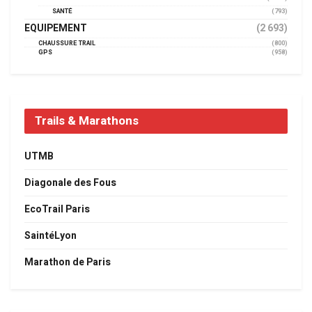
SANTÉ
(793)
EQUIPEMENT
(2 693)
CHAUSSURE TRAIL
(800)
GPS
(958)
Trails & Marathons
UTMB
Diagonale des Fous
EcoTrail Paris
SaintéLyon
Marathon de Paris