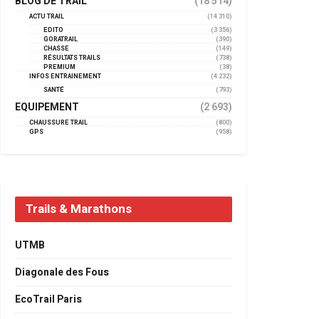
BLOG DE TRAIL
(18 514)
ACTU TRAIL
(14 310)
EDITO
(3 356)
GORATRAIL
(390)
CHASSE
(149)
RÉSULTATS TRAILS
(738)
PREMIUM
(38)
INFOS ENTRAINEMENT
(4 232)
SANTÉ
(793)
EQUIPEMENT
(2 693)
CHAUSSURE TRAIL
(800)
GPS
(958)
Trails & Marathons
UTMB
Diagonale des Fous
EcoTrail Paris