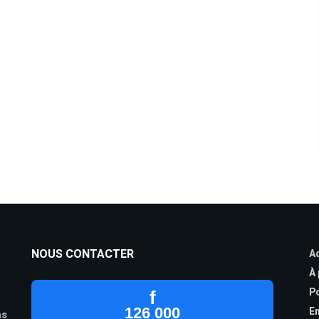
NOUS CONTACTER
Ac
À
Po
f
126 000
En
as