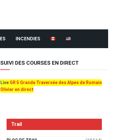
ES
INCENDIES
SUIVI DES COURSES EN DIRECT
Live
GR 5 Grande Traversée des Alpes de Romain
Olivier en direct
Trail