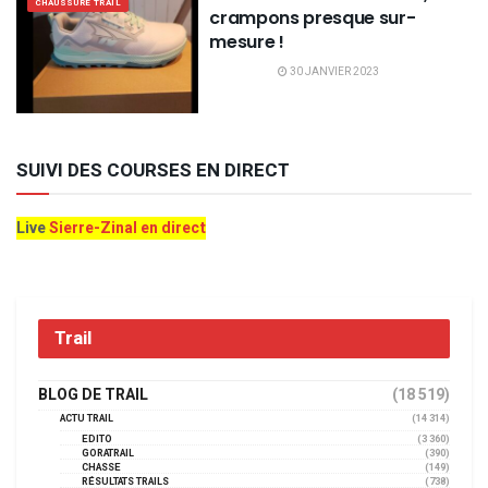
CHAUSSURE TRAIL
crampons presque sur-
mesure !
30 JANVIER 2023
SUIVI DES COURSES EN DIRECT
Live
Sierre-Zinal en direct
Trail
BLOG DE TRAIL
(18 519)
ACTU TRAIL
(14 314)
EDITO
(3 360)
GORATRAIL
(390)
CHASSE
(149)
RÉSULTATS TRAILS
(738)