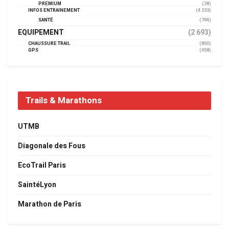
PREMIUM
(38)
INFOS ENTRAINEMENT
(4 233)
SANTÉ
(794)
EQUIPEMENT
(2 693)
CHAUSSURE TRAIL
(800)
GPS
(958)
Trails & Marathons
UTMB
Diagonale des Fous
EcoTrail Paris
SaintéLyon
Marathon de Paris