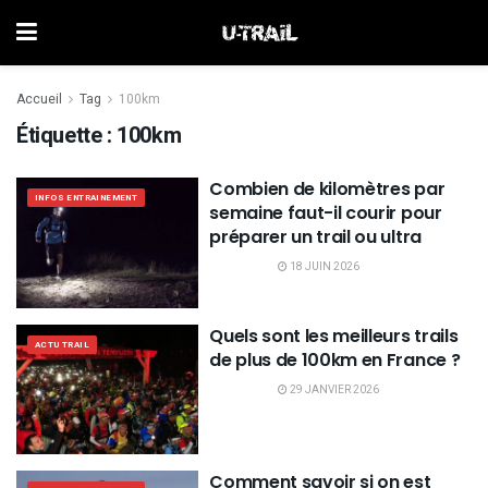
Accueil
Tag
100km
Étiquette :
100km
Combien de kilomètres par
INFOS ENTRAINEMENT
semaine faut-il courir pour
préparer un trail ou ultra
18 JUIN 2026
Quels sont les meilleurs trails
ACTU TRAIL
de plus de 100km en France ?
29 JANVIER 2026
Comment savoir si on est