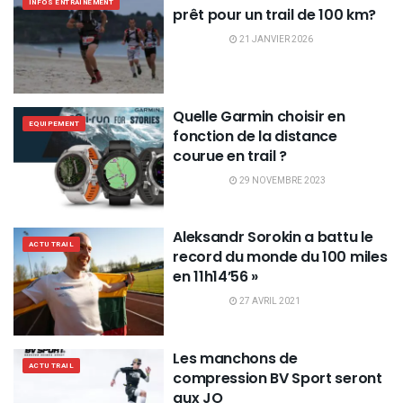
INFOS ENTRAINEMENT
prêt pour un trail de 100 km?
21 JANVIER 2026
Quelle Garmin choisir en
EQUIPEMENT
fonction de la distance
courue en trail ?
29 NOVEMBRE 2023
Aleksandr Sorokin a battu le
ACTU TRAIL
record du monde du 100 miles
en 11h14’56 »
27 AVRIL 2021
Les manchons de
ACTU TRAIL
compression BV Sport seront
aux JO