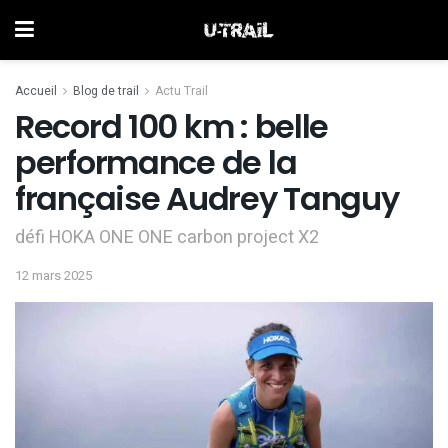
Accueil
Blog de trail
Actu Trail
Record 100 km : belle
performance de la
française Audrey Tanguy
défi HOKA ONE ONE carbon project X2
12 mars 2025