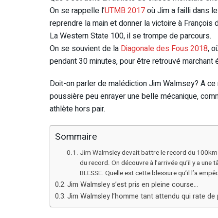
On se rappelle l’
UTMB 2017
où Jim a failli dans le
reprendre la main et donner la victoire à François 
La Western State 100, il se trompe de parcours.
On se souvient de la
Diagonale des Fous 2018
, o
pendant 30 minutes, pour être retrouvé marchant ép
Doit-on parler de malédiction Jim Walmsey? A ce n
poussière peu enrayer une belle mécanique, comm
athlète hors pair.
Sommaire
Jim Walmsley devait battre le record du 100km d
du record. On découvre à l’arrivée qu’il y a une
BLESSE. Quelle est cette blessure qu’il l’a empê
Jim Walmsley s’est pris en pleine course…
Jim Walmsley l’homme tant attendu qui rate de 