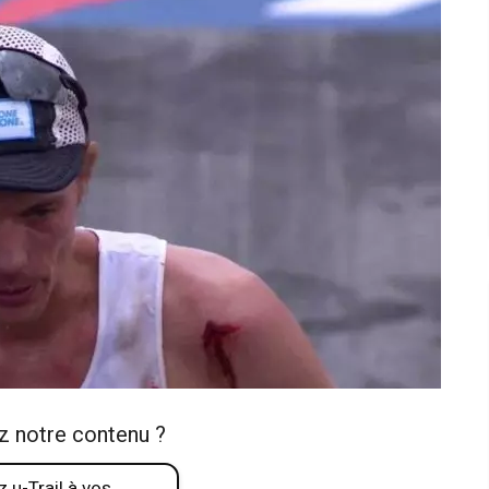
z notre contenu ?
 u-Trail à vos