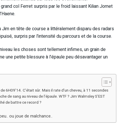
 grand col Ferret surpris par le froid laissant Kilian Jornet
d’Haene.
ù Jim en tête de course a littéralement disparu des radars
uisé, surpris par l’intensité du parcours et de la course.
iveau les choses sont tellement infimes, un grain de
e une petite blessure à l’épaule peu désavantager un
e 6H09’14. C’était sûr. Mais il rate d’un cheveu, à 11 secondes
 tâche de sang au niveau de l’épaule. WTF ? Jim Walmsley S’EST
ché de battre ce record ?
peu.. ou joue de malchance..