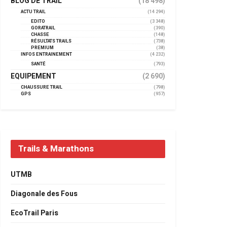
BLOG DE TRAIL
(18 498)
ACTU TRAIL
(14 294)
EDITO
(3 348)
GORATRAIL
(390)
CHASSE
(148)
RÉSULTATS TRAILS
(738)
PREMIUM
(38)
INFOS ENTRAINEMENT
(4 232)
SANTÉ
(793)
EQUIPEMENT
(2 690)
CHAUSSURE TRAIL
(798)
GPS
(957)
Trails & Marathons
UTMB
Diagonale des Fous
EcoTrail Paris