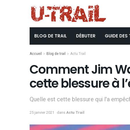
BLOG DE TRAIL
DÉBUTER
GUIDE DES 
Accueil
Blog de trail
Actu Trail
Comment Jim Walm
cette blessure à l
Quelle est cette blessure qui l'a empê
25 janvier 2021
dans
Actu Trail