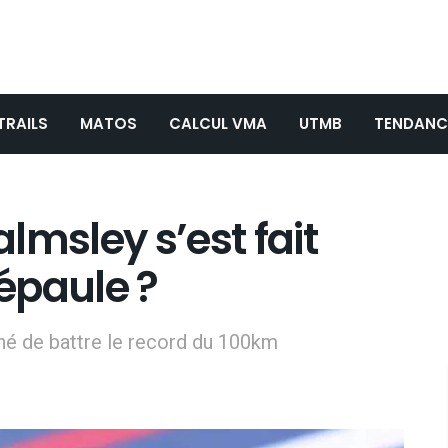
TRAILS
MATOS
CALCUL VMA
UTMB
TENDANC
sley s’est fait
’épaule ?
ché de battre le record du 100km