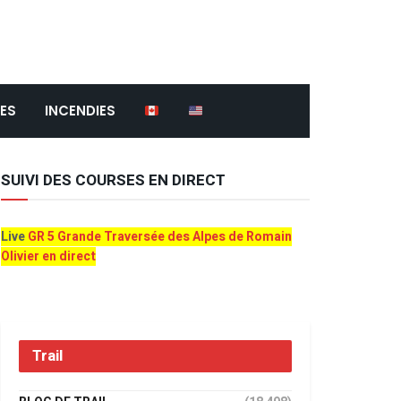
ES
INCENDIES
SUIVI DES COURSES EN DIRECT
Live
GR 5 Grande Traversée des Alpes de Romain
Olivier en direct
Trail