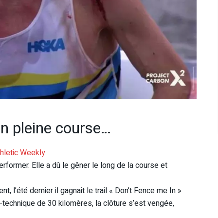
en pleine course…
hletic Weekly.
former. Elle a dû le gêner le long de la course et
t, l’été dernier il gagnait le trail « Don’t Fence me In »
ra-technique de 30 kilomères, la clôture s’est vengée,