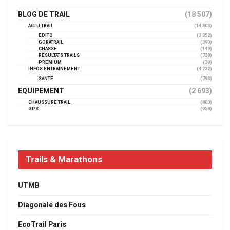
BLOG DE TRAIL
(18 507)
ACTU TRAIL
(14 303)
EDITO
(3 352)
GORATRAIL
(390)
CHASSE
(149)
RÉSULTATS TRAILS
(738)
PREMIUM
(38)
INFOS ENTRAINEMENT
(4 232)
SANTÉ
(793)
EQUIPEMENT
(2 693)
CHAUSSURE TRAIL
(800)
GPS
(958)
Trails & Marathons
UTMB
Diagonale des Fous
EcoTrail Paris