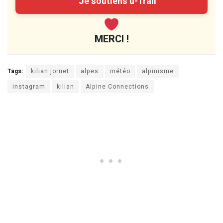
Je soutiens u-Trail
MERCI !
Tags:
kilian jornet
alpes
météo
alpinisme
instagram
kilian
Alpine Connections