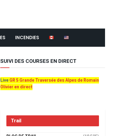
ES
INCENDIES
SUIVI DES COURSES EN DIRECT
Live
GR 5 Grande Traversée des Alpes de Romain
Olivier en direct
Trail