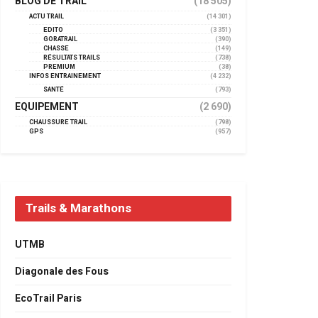
BLOG DE TRAIL
(18 505)
ACTU TRAIL
(14 301)
EDITO
(3 351)
GORATRAIL
(390)
CHASSE
(149)
RÉSULTATS TRAILS
(738)
PREMIUM
(38)
INFOS ENTRAINEMENT
(4 232)
SANTÉ
(793)
EQUIPEMENT
(2 690)
CHAUSSURE TRAIL
(798)
GPS
(957)
Trails & Marathons
UTMB
Diagonale des Fous
EcoTrail Paris