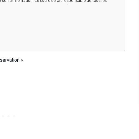
e son alimentation. Le sucre serait responsable de tous les
servation »