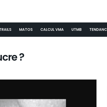
TRAILS
MATOS
CALCUL VMA
UTMB
TENDANC
ucre ?