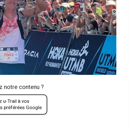
z notre contenu ?
 u-Trail à vos
s préférées Google