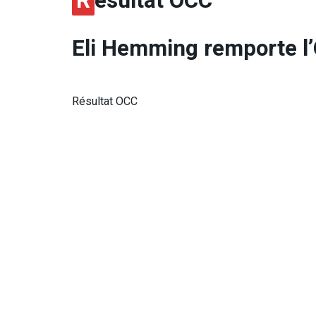
R
ésultat OCC
Eli Hemming
remporte l
Résultat OCC