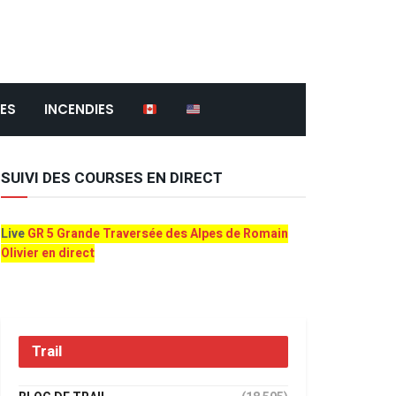
ES
INCENDIES
SUIVI DES COURSES EN DIRECT
Live
GR 5 Grande Traversée des Alpes de Romain
Olivier en direct
Trail