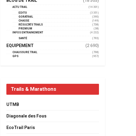
BLOG DE TRAIL
(18 505)
ACTU TRAIL
(14 301)
EDITO
(3 351)
GORATRAIL
(390)
CHASSE
(149)
RÉSULTATS TRAILS
(738)
PREMIUM
(38)
INFOS ENTRAINEMENT
(4 232)
SANTÉ
(793)
EQUIPEMENT
(2 690)
CHAUSSURE TRAIL
(798)
GPS
(957)
Trails & Marathons
UTMB
Diagonale des Fous
EcoTrail Paris