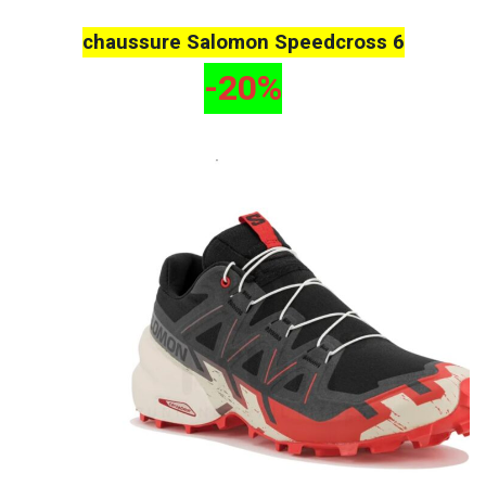
chaussure Salomon Speedcross 6
-20%