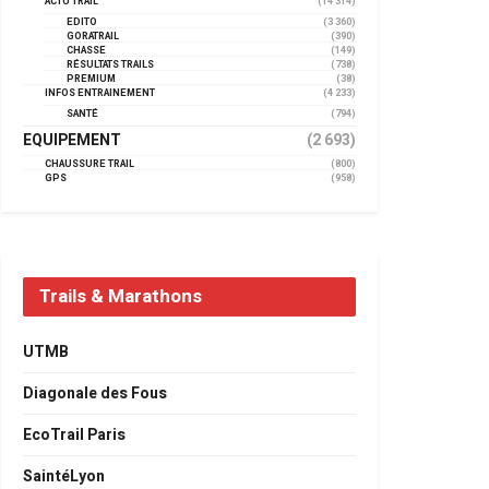
ACTU TRAIL
(14 314)
EDITO
(3 360)
GORATRAIL
(390)
CHASSE
(149)
RÉSULTATS TRAILS
(738)
PREMIUM
(38)
INFOS ENTRAINEMENT
(4 233)
SANTÉ
(794)
EQUIPEMENT
(2 693)
CHAUSSURE TRAIL
(800)
GPS
(958)
Trails & Marathons
UTMB
Diagonale des Fous
EcoTrail Paris
SaintéLyon