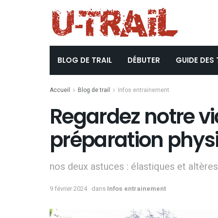
BLOG DE TRAIL
DÉBUTER
GUIDE DES 
Accueil
Blog de trail
Infos entrainement
Regardez notre vi
préparation physi
nos deux astuces : élastiques et altères
9 février 2024
dans
Infos entrainement