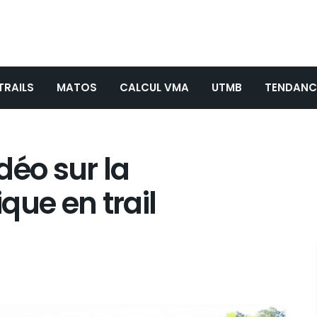
TRAILS
MATOS
CALCUL VMA
UTMB
TENDANC
déo sur la
que en trail