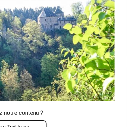
z notre contenu ?
 u-Trail à vos