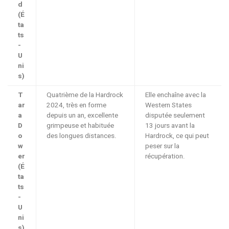
d
(É
ta
ts
-
U
ni
s)
T
Quatrième de la Hardrock
Elle enchaîne avec la
ar
2024, très en forme
Western States
a
depuis un an, excellente
disputée seulement
D
grimpeuse et habituée
13 jours avant la
o
des longues distances.
Hardrock, ce qui peut
w
peser sur la
er
récupération.
(É
ta
ts
-
U
ni
s)