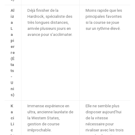
Al
Déjà finisher de la
Moins rapide que les
iz
Hardrock, spécialiste des
principales favorites
a
très longues distances,
si la course se joue
L
arrivée plusieurs jours en
sur un rythme élevé.
a
avance pour s’acclimater.
pi
er
re
(É
ta
ts
-
U
ni
s)
K
Immense expérience en
Elle ne semble plus
a
ultra, ancienne lauréate de
disposer aujourd’hui
ci
la Western States,
de la vitesse
Li
gestion de course
nécessaire pour
c
irréprochable.
rivaliser avec les trois