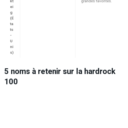
kt
grandes favorites.
ei
g
(É
ta
ts
-
U
ni
s)
5 noms à retenir sur la hardrock
100