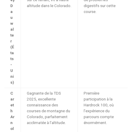
D
altitude dans le Colorado.
digestifs sur cette
a
course.
u
w
al
te
r
(É
ta
ts
-
U
ni
s)
C
Gagnante de la TDS
Première
ar
2025, excellente
participation à la
et
connaissance des
Hardrock 100, où
h
courses de montagne du
l’expérience du
Ar
Colorado, parfaitement
parcours compte
n
acclimatée à l’altitude.
énormément.
ol