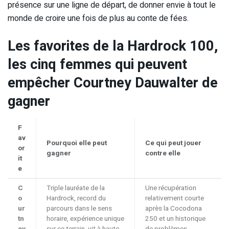
présence sur une ligne de départ, de donner envie à tout le
monde de croire une fois de plus au conte de fées.
Les favorites de la Hardrock 100,
les cinq femmes qui peuvent
empêcher Courtney Dauwalter de
gagner
F
av
Pourquoi elle peut
Ce qui peut jouer
or
gagner
contre elle
it
e
C
Triple lauréate de la
Une récupération
o
Hardrock, record du
relativement courte
ur
parcours dans le sens
après la Cocodona
tn
horaire, expérience unique
250 et un historique
ey
sur ce terrain, vit à haute
de problèmes