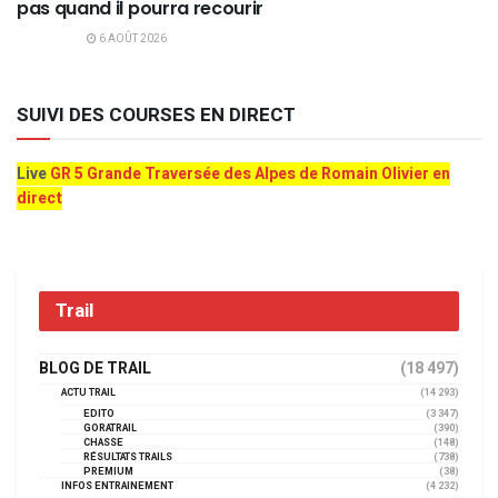
pas quand il pourra recourir
6 AOÛT 2026
SUIVI DES COURSES EN DIRECT
Live
GR 5 Grande Traversée des Alpes de Romain Olivier en
direct
Trail
BLOG DE TRAIL
(18 497)
ACTU TRAIL
(14 293)
EDITO
(3 347)
GORATRAIL
(390)
CHASSE
(148)
RÉSULTATS TRAILS
(738)
PREMIUM
(38)
INFOS ENTRAINEMENT
(4 232)