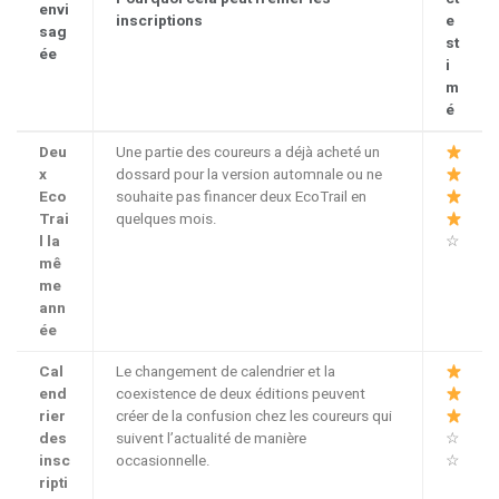
envi
inscriptions
e
sag
st
ée
i
m
é
Deu
Une partie des coureurs a déjà acheté un
x
dossard pour la version automnale ou ne
Eco
souhaite pas financer deux EcoTrail en
Trai
quelques mois.
l la
☆
mê
me
ann
ée
Cal
Le changement de calendrier et la
end
coexistence de deux éditions peuvent
rier
créer de la confusion chez les coureurs qui
des
suivent l’actualité de manière
☆
insc
occasionnelle.
☆
ripti