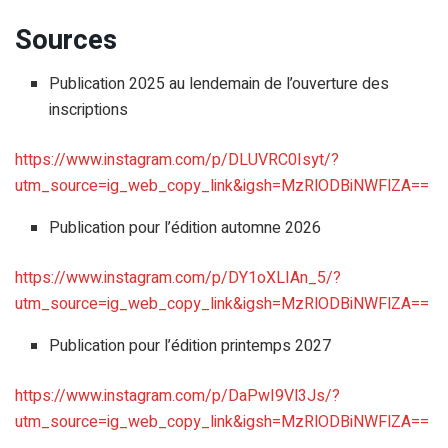
Sources
Publication 2025 au lendemain de l’ouverture des
inscriptions
https://www.instagram.com/p/
DLUVRC0Isyt/?
utm_source=ig_
web_copy_link&igsh=
MzRlODBiNWFlZA==
Publication pour l’édition automne 2026
https://www.instagram.com/p/
DY1oXLIAn_5/?
utm_source=ig_
web_copy_link&igsh=
MzRlODBiNWFlZA==
Publication pour l’édition printemps 2027
https://www.instagram.com/p/
DaPwI9Vl3Js/?
utm_source=ig_
web_copy_link&igsh=
MzRlODBiNWFlZA==