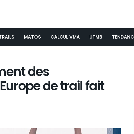
TRAILS
MATOS
CALCUL VMA
UTMB
TENDANC
ement des
rope de trail fait