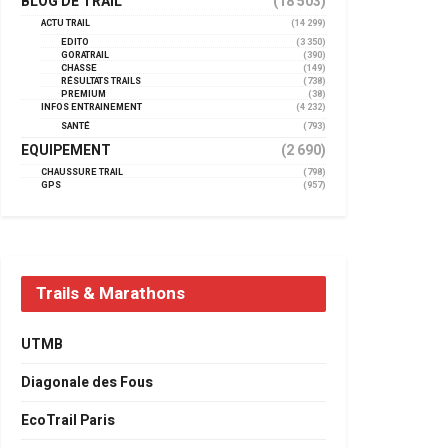
BLOG DE TRAIL
(18 503)
ACTU TRAIL
(14 299)
EDITO
(3 350)
GORATRAIL
(390)
CHASSE
(149)
RÉSULTATS TRAILS
(738)
PREMIUM
(38)
INFOS ENTRAINEMENT
(4 232)
SANTÉ
(793)
EQUIPEMENT
(2 690)
CHAUSSURE TRAIL
(798)
GPS
(957)
Trails & Marathons
UTMB
Diagonale des Fous
EcoTrail Paris