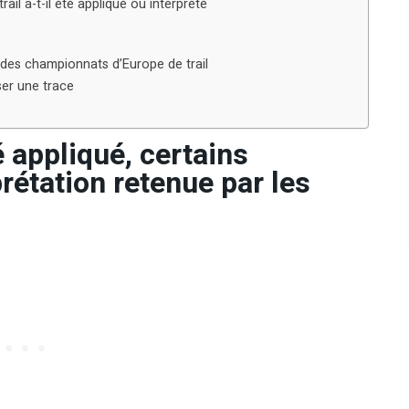
il a-t-il été appliqué ou interprété
s
rs des championnats d’Europe de trail
ser une trace
é appliqué, certains
prétation retenue par les