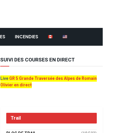
ES
INCENDIES
SUIVI DES COURSES EN DIRECT
Live
GR 5 Grande Traversée des Alpes de Romain
Olivier en direct
Trail