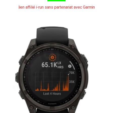
lien affilié i-run sans partenariat avec Garmin