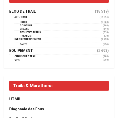
BLOG DE TRAIL
(18 519)
ACTU TRAIL
(14 314)
EDITO
(3 360)
GORATRAIL
(390)
CHASSE
(149)
RÉSULTATS TRAILS
(738)
PREMIUM
(38)
INFOS ENTRAINEMENT
(4 233)
SANTÉ
(794)
EQUIPEMENT
(2 693)
CHAUSSURE TRAIL
(800)
GPS
(958)
Trails & Marathons
UTMB
Diagonale des Fous