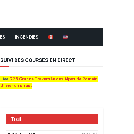
ES
INCENDIES
SUIVI DES COURSES EN DIRECT
Live
GR 5 Grande Traversée des Alpes de Romain
Olivier en direct
Trail