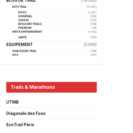
BLOG DE TRAIL
(18 505)
ACTU TRAIL
(14 301)
EDITO
(3 351)
GORATRAIL
(390)
CHASSE
(149)
RÉSULTATS TRAILS
(738)
PREMIUM
(38)
INFOS ENTRAINEMENT
(4 232)
SANTÉ
(793)
EQUIPEMENT
(2 690)
CHAUSSURE TRAIL
(798)
GPS
(957)
Trails & Marathons
UTMB
Diagonale des Fous
EcoTrail Paris