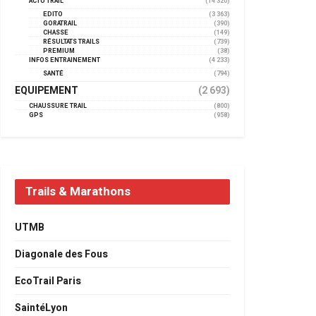
ACTU TRAIL
(14 320)
EDITO
(3 363)
GORATRAIL
(390)
CHASSE
(149)
RÉSULTATS TRAILS
(739)
PREMIUM
(38)
INFOS ENTRAINEMENT
(4 233)
SANTÉ
(794)
EQUIPEMENT
(2 693)
CHAUSSURE TRAIL
(800)
GPS
(958)
Trails & Marathons
UTMB
Diagonale des Fous
EcoTrail Paris
SaintéLyon