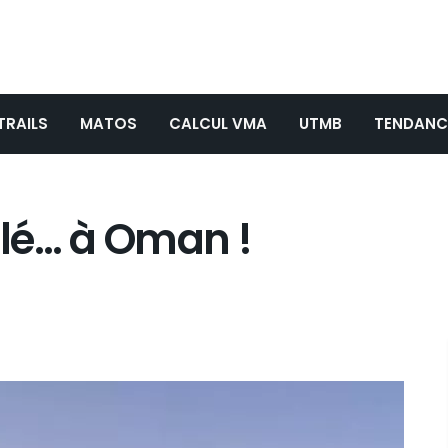
TRAILS
MATOS
CALCUL VMA
UTMB
TENDANC
lé… à Oman !