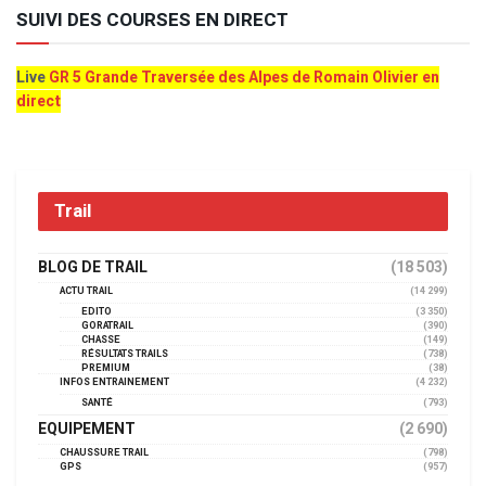
SUIVI DES COURSES EN DIRECT
Live
GR 5 Grande Traversée des Alpes de Romain Olivier en
direct
Trail
BLOG DE TRAIL
(18 503)
ACTU TRAIL
(14 299)
EDITO
(3 350)
GORATRAIL
(390)
CHASSE
(149)
RÉSULTATS TRAILS
(738)
PREMIUM
(38)
INFOS ENTRAINEMENT
(4 232)
SANTÉ
(793)
EQUIPEMENT
(2 690)
CHAUSSURE TRAIL
(798)
GPS
(957)