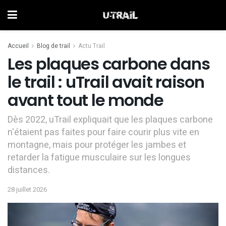
Accueil
Blog de trail
Actu Trail
Les plaques carbone dans
le trail : uTrail avait raison
avant tout le monde
Dès 2022, uTrail expliquait que les plaques carbone
n'étaient pas faites pour faire courir plus vite en
montagne, mais pour protéger les jambes et
retarder la fatigue musculaire sur les longues
distances.
28 juillet 2026