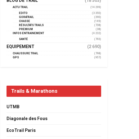
BLOG DE TRAIL
(18 503)
ACTU TRAIL
(14 299)
EDITO
(3 350)
GORATRAIL
(390)
CHASSE
(149)
RÉSULTATS TRAILS
(738)
PREMIUM
(38)
INFOS ENTRAINEMENT
(4 232)
SANTÉ
(793)
EQUIPEMENT
(2 690)
CHAUSSURE TRAIL
(798)
GPS
(957)
Trails & Marathons
UTMB
Diagonale des Fous
EcoTrail Paris