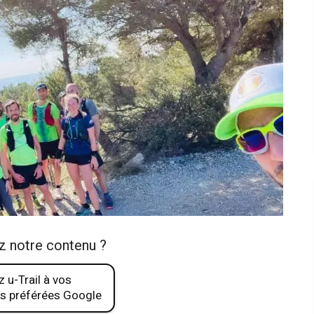
z notre contenu ?
 u-Trail à vos
s préférées Google