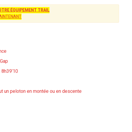
TRE ÉQUIPEMENT TRAIL
AINTENANT
ance
à Gap
en 8h39’10
tout un peloton en montée ou en descente