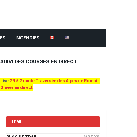
ES
INCENDIES
SUIVI DES COURSES EN DIRECT
Live
GR 5 Grande Traversée des Alpes de Romain
Olivier en direct
Trail