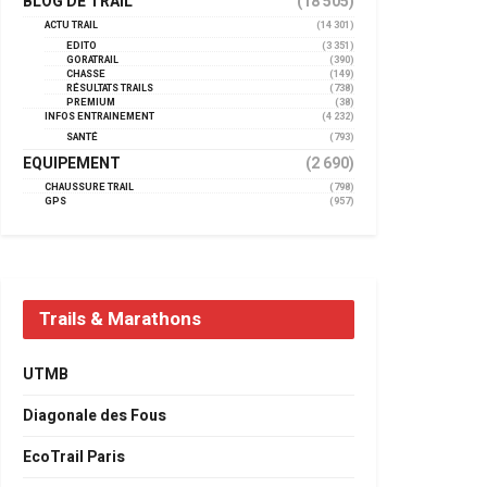
BLOG DE TRAIL
(18 505)
ACTU TRAIL
(14 301)
EDITO
(3 351)
GORATRAIL
(390)
CHASSE
(149)
RÉSULTATS TRAILS
(738)
PREMIUM
(38)
INFOS ENTRAINEMENT
(4 232)
SANTÉ
(793)
EQUIPEMENT
(2 690)
CHAUSSURE TRAIL
(798)
GPS
(957)
Trails & Marathons
UTMB
Diagonale des Fous
EcoTrail Paris