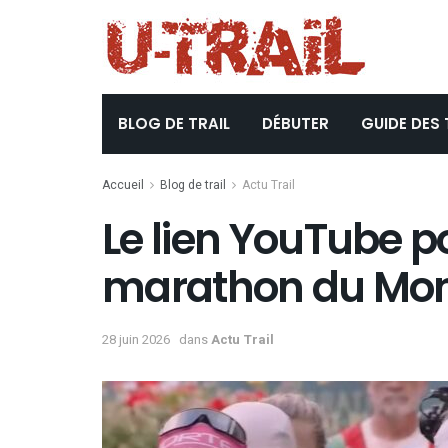
BLOG DE TRAIL
DÉBUTER
GUIDE DES 
Accueil
Blog de trail
Actu Trail
Le lien YouTube po
marathon du Mont
28 juin 2026
dans
Actu Trail