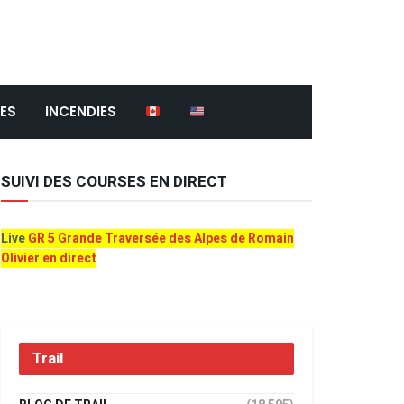
ES
INCENDIES
SUIVI DES COURSES EN DIRECT
Live
GR 5 Grande Traversée des Alpes de Romain
Olivier en direct
Trail