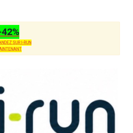
-42%
NDEZ SUR I-RUN
AINTENANT