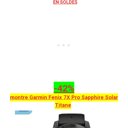
EN SOLDES
-42%
montre Garmin Fenix 7X Pro Sapphire Solar
Titane