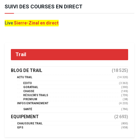
SUIVI DES COURSES EN DIRECT
Live
Sierre-Zinal en direct
Trail
BLOG DE TRAIL
(18 525)
ACTU TRAIL
(14 320)
EDITO
(3 363)
GORATRAIL
(390)
CHASSE
(149)
RÉSULTATS TRAILS
(739)
PREMIUM
(38)
INFOS ENTRAINEMENT
(4 233)
SANTÉ
(794)
EQUIPEMENT
(2 693)
CHAUSSURE TRAIL
(800)
GPS
(958)