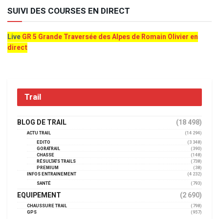
SUIVI DES COURSES EN DIRECT
Live
GR 5 Grande Traversée des Alpes de Romain Olivier en
direct
Trail
BLOG DE TRAIL
(18 498)
ACTU TRAIL
(14 294)
EDITO
(3 348)
GORATRAIL
(390)
CHASSE
(148)
RÉSULTATS TRAILS
(738)
PREMIUM
(38)
INFOS ENTRAINEMENT
(4 232)
SANTÉ
(793)
EQUIPEMENT
(2 690)
CHAUSSURE TRAIL
(798)
GPS
(957)