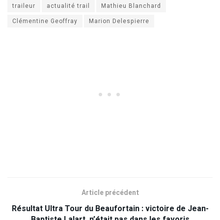
traileur
actualité trail
Mathieu Blanchard
Clémentine Geoffray
Marion Delespierre
Article précédent
Résultat Ultra Tour du Beaufortain : victoire de Jean-
Baptiste Lalart, n’était pas dans les favoris