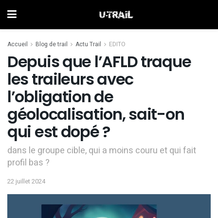
Accueil
Blog de trail
Actu Trail
EDITO
Depuis que l’AFLD traque
les traileurs avec
l’obligation de
géolocalisation, sait-on
qui est dopé ?
dans le groupe cible, qui a moins couru et qui fait
profil bas ?
22 juillet 2024