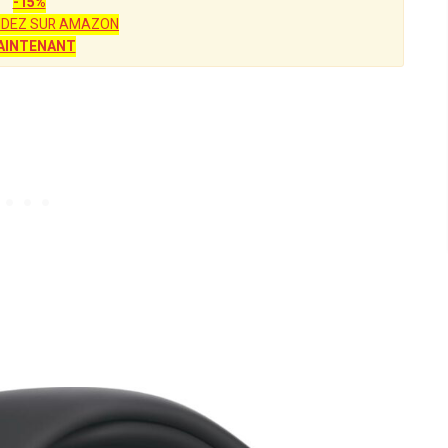
-15%
DEZ SUR AMAZON
AINTENANT