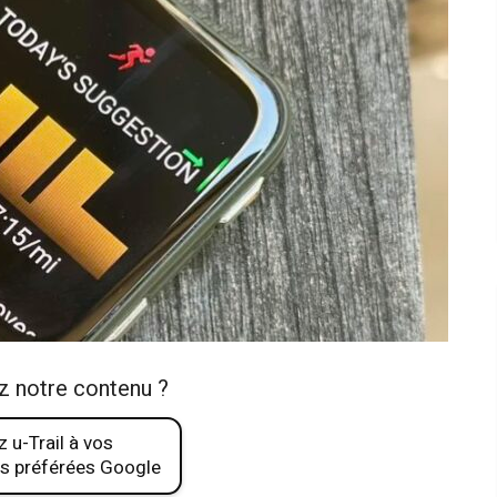
z notre contenu ?
 u-Trail à vos
s préférées Google