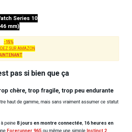
atch Series 10
(46 mm)
-15%
DEZ SUR AMAZON
AINTENANT
st pas si bien que ça
rop chère, trop fragile, trop peu endurante
re haut de gamme, mais sans vraiment assumer ce statut
: à peine
8 jours en montre connectée
,
16 heures en
 une
Forerunner 965
ou même une simple
Instinct 2