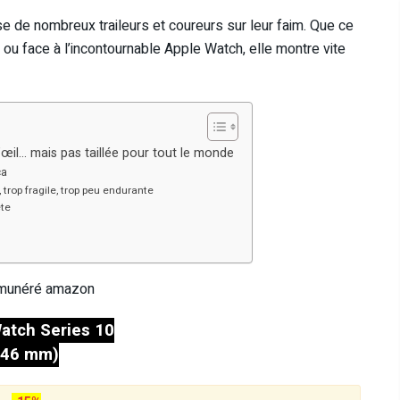
isse de nombreux traileurs et coureurs sur leur faim. Que ce
u face à l’incontournable Apple Watch, elle montre vite
œil… mais pas taillée pour tout le monde
ça
trop fragile, trop peu endurante
ète
émunéré amazon
atch Series 10
(46 mm)