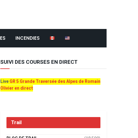
ES
INCENDIES
SUIVI DES COURSES EN DIRECT
Live
GR 5 Grande Traversée des Alpes de Romain
Olivier en direct
Trail