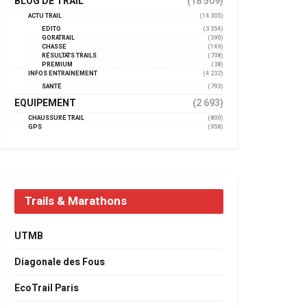
BLOG DE TRAIL
(18 509)
ACTU TRAIL
(14 305)
EDITO
(3 354)
GORATRAIL
(390)
CHASSE
(149)
RÉSULTATS TRAILS
(738)
PREMIUM
(38)
INFOS ENTRAINEMENT
(4 232)
SANTÉ
(793)
EQUIPEMENT
(2 693)
CHAUSSURE TRAIL
(800)
GPS
(958)
Trails & Marathons
UTMB
Diagonale des Fous
EcoTrail Paris