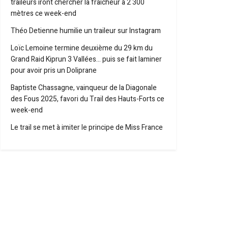
traileurs iront chercher la fraîcheur à 2 300
mètres ce week-end
Théo Detienne humilie un traileur sur Instagram
Loïc Lemoine termine deuxième du 29 km du
Grand Raid Kiprun 3 Vallées… puis se fait laminer
pour avoir pris un Doliprane
Baptiste Chassagne, vainqueur de la Diagonale
des Fous 2025, favori du Trail des Hauts-Forts ce
week-end
Le trail se met à imiter le principe de Miss France