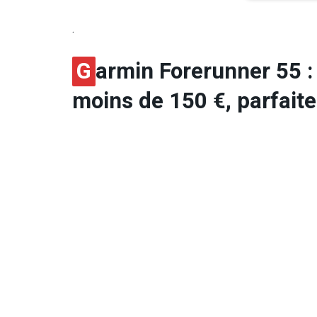
.
G
armin Forerunner 55 :
moins de 150 €, parfait