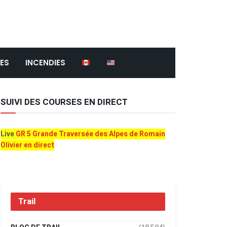
ES
INCENDIES
SUIVI DES COURSES EN DIRECT
Live
GR 5 Grande Traversée des Alpes de Romain
Olivier en direct
Trail