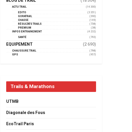
BLOG DE TRAIL
(18 504)
ACTU TRAIL
(14 300)
EDITO
(3 351)
GORATRAIL
(390)
CHASSE
(149)
RÉSULTATS TRAILS
(738)
PREMIUM
(38)
INFOS ENTRAINEMENT
(4 232)
SANTÉ
(793)
EQUIPEMENT
(2 690)
CHAUSSURE TRAIL
(798)
GPS
(957)
Trails & Marathons
UTMB
Diagonale des Fous
EcoTrail Paris