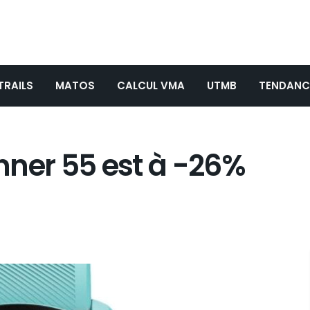
TRAILS
MATOS
CALCUL VMA
UTMB
TENDANC
nner 55 est à -26%