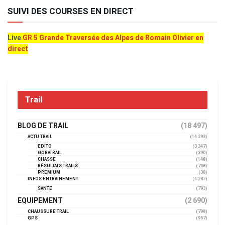
SUIVI DES COURSES EN DIRECT
Live
GR 5 Grande Traversée des Alpes de Romain Olivier en
direct
Trail
BLOG DE TRAIL
(18 497)
ACTU TRAIL
(14 293)
EDITO
(3 347)
GORATRAIL
(390)
CHASSE
(148)
RÉSULTATS TRAILS
(738)
PREMIUM
(38)
INFOS ENTRAINEMENT
(4 232)
SANTÉ
(793)
EQUIPEMENT
(2 690)
CHAUSSURE TRAIL
(798)
GPS
(957)