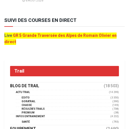
6 AOÛT 2026
SUIVI DES COURSES EN DIRECT
Live
GR 5 Grande Traversée des Alpes de Romain Olivier en
direct
Trail
BLOG DE TRAIL
(18 503)
ACTU TRAIL
(14 299)
EDITO
(3 350)
GORATRAIL
(390)
CHASSE
(149)
RÉSULTATS TRAILS
(738)
PREMIUM
(38)
INFOS ENTRAINEMENT
(4 232)
SANTÉ
(793)
EQUIPEMENT
(2 690)